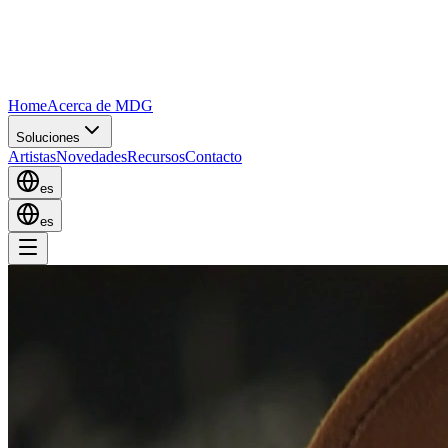
Home
Acerca de MDG
Soluciones
Artistas
Novedades
Recursos
Contacto
es
es