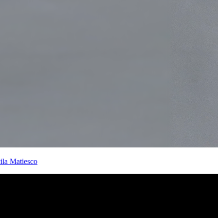
a Matiesco