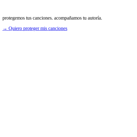
protegemos tus canciones. acompañamos tu autoría.
→ Quiero proteger mis canciones
Registro y Protección
Documentamos créditos, registramos tus obras y administramos tus
derechos a nivel internacional.