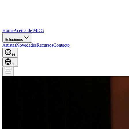
Home
Acerca de MDG
Soluciones
Artistas
Novedades
Recursos
Contacto
es
es