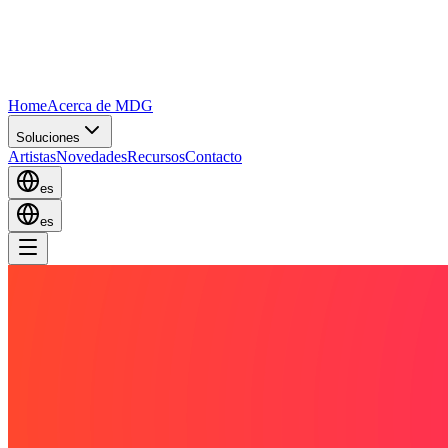
Home
Acerca de MDG
Soluciones
Artistas
Novedades
Recursos
Contacto
es
es