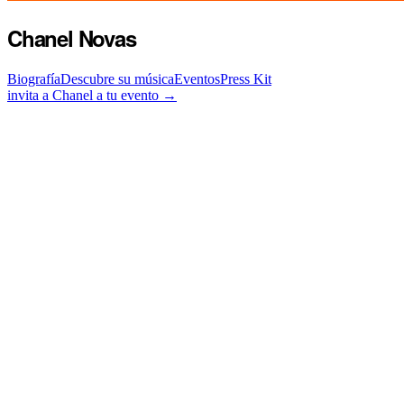
Chanel Novas
Biografía
Descubre su música
Eventos
Press Kit
invita a Chanel a tu evento →
Chanel Novas nació el 21 de enero de 1995 en San Francisco de Macor
desarrolló su identidad como ministra de adoración. En 2009 conoció
formalmente su proyecto artístico.
Su proyección pública comenzó en 2014 con el lanzamiento de "El Calv
trascendieron fronteras, como "Me Multiplicaré" (2017) y "Reverdece
En 2023 firmó como artista exclusiva de MDG Music Group, etapa que
y en 2025 grabó en vivo el álbum "Lázaro" en el Auditorio de Sambil
contemporánea en español.