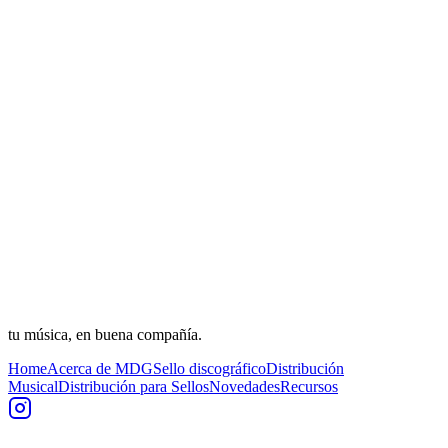
tu música, en buena compañía.
Home
Acerca de MDG
Sello discográfico
Distribución
Musical
Distribución para Sellos
Novedades
Recursos