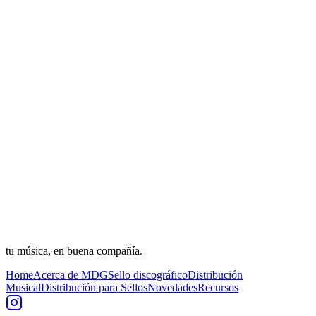
tu música, en buena compañía.
Home
Acerca de MDG
Sello discográfico
Distribución
Musical
Distribución para Sellos
Novedades
Recursos