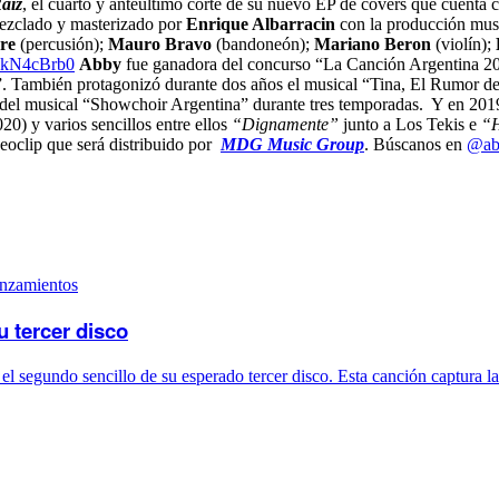
aíz
, el cuarto y anteúltimo corte de su nuevo EP de covers que cuenta 
zclado y masterizado por
Enrique Albarracin
con la producción musi
re
(percusión);
Mauro Bravo
(bandoneón);
Mariano Beron
(violín);
BkN4cBrb0
Abby
fue ganadora del concurso “La Canción Argentina 20
. También protagonizó durante dos años el musical “Tina, El Rumor de
e del musical “Showchoir Argentina” durante tres temporadas. Y en 201
20) y varios sencillos entre ellos
“Dignamente”
junto a Los Tekis e
“H
deoclip que será distribuido por
MDG Music Group
. Búscanos en
@ab
anzamientos
 tercer disco
 segundo sencillo de su esperado tercer disco. Esta canción captura la