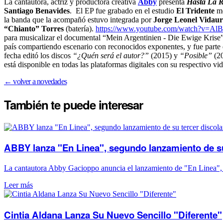
La cantautora, actriz y productora creativa
Abby
presenta
Hasta La R
Santiago Benavides
. El EP fue grabado en el estudio
El Tridente
me
la banda que la acompañó estuvo integrada por
Jorge Leonel Vidaur
“Chianto” Torres
(batería).
https://www.youtube.com/watch?v=Al
para musicalizar el documental “Mein Argentinien - Die Ewige Krise”
país compartiendo escenario con reconocidos exponentes, y fue part
fecha editó los discos
“¿Quén será el autor?”
(2015) y
“Posible”
(20
está disponible en todas las plataformas digitales con su respectivo vi
← volver a novedades
También te puede
interesar
l
ABBY lanza "En Linea", segundo lanzamiento de su
La cantautora Abby Gacioppo anuncia el lanzamiento de "En Linea", el
Leer más
Cintia Aldana Lanza Su Nuevo Sencillo "Diferente"