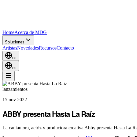
Home
Acerca de MDG
Soluciones
Artistas
Novedades
Recursos
Contacto
es
es
lanzamientos
15 nov 2022
ABBY presenta Hasta La Raíz
La cantautora, actriz y productora creativa Abby presenta Hasta La R