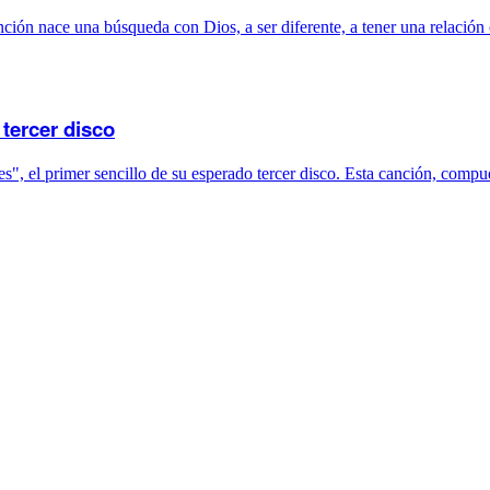
anción nace una búsqueda con Dios, a ser diferente, a tener una relaci
tercer disco
, el primer sencillo de su esperado tercer disco. Esta canción, compue