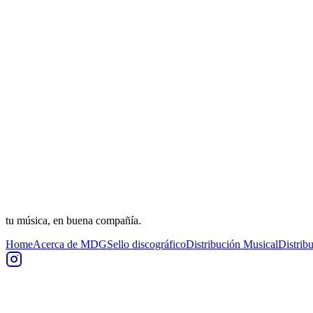
tu música, en buena compañía.
Home
Acerca de MDG
Sello discográfico
Distribución Musical
Distrib