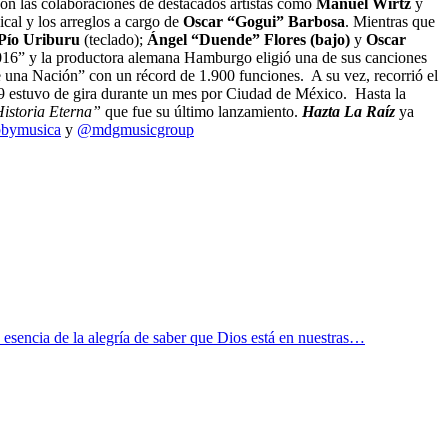
con las colaboraciones de destacados artistas como
Manuel Wirtz
y
cal y los arreglos a cargo de
Oscar “Gogui” Barbosa
. Mientras que
Pío Uriburu
(teclado);
Ángel “Duende” Flores (bajo)
y
Oscar
16” y la productora alemana Hamburgo eligió una de sus canciones
 una Nación” con un récord de 1.900 funciones. A su vez, recorrió el
9 estuvo de gira durante un mes por Ciudad de México. Hasta la
istoria Eterna”
que fue su último lanzamiento.
Hazta La Raíz
ya
bymusica
y
@mdgmusicgroup
 esencia de la alegría de saber que Dios está en nuestras…