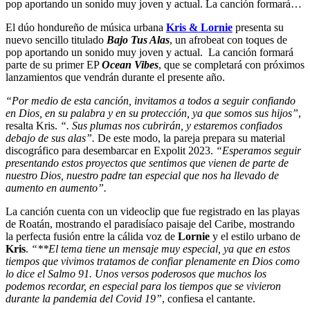
pop aportando un sonido muy joven y actual. La canción formará…
El dúo hondureño de música urbana
Kris & Lornie
presenta su
nuevo sencillo titulado
Bajo Tus Alas
, un afrobeat con toques de
pop aportando un sonido muy joven y actual. La canción formará
parte de su primer EP
Ocean Vibes
, que se completará con próximos
lanzamientos que vendrán durante el presente año.
“Por medio de esta canción, invitamos a todos a seguir confiando
en Dios, en su palabra y en su protección, ya que somos sus hijos”
,
resalta Kris.
“. Sus plumas nos cubrirán, y estaremos confiados
debajo de sus alas”.
De este modo, la pareja prepara su material
discográfico para desembarcar en Expolit 2023.
“Esperamos seguir
presentando estos proyectos que sentimos que vienen de parte de
nuestro Dios, nuestro padre tan especial que nos ha llevado de
aumento en aumento”.
La canción cuenta con un videoclip que fue registrado en las playas
de Roatán, mostrando el paradisíaco paisaje del Caribe, mostrando
la perfecta fusión entre la cálida voz de
Lornie
y el estilo urbano de
Kris
.
“**El tema tiene un mensaje muy especial, ya que en estos
tiempos que vivimos tratamos de confiar plenamente en Dios como
lo dice el Salmo 91. Unos versos poderosos que muchos los
podemos recordar, en especial para los tiempos que se vivieron
durante la pandemia del Covid 19”
, confiesa el cantante.