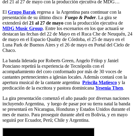
del 21 al 27 de mayo con la producción ejecutiva de MDG…
El
Grupo Barak
regresa a la Argentina para continuar con la
presentación de su último disco
Fuego & Poder
. La gira se
extenderá del
21 al 27 de mayo
con la producción ejecutiva de
MDG Music Group
. Entre los escenarios en los que actuará se
destacan las fechas del 22 de Mayo en el Ruca Che de Neuquén, 24
de mayo en el Espacio Quality de Córdoba, el 25 de mayo en el
Luna Park de Buenos Aires y el 26 de mayo en Portal del Cielo de
Chaco.
La banda liderada por Roberts Green, Angelo Frilop y Janiel
Ponciano repetirá la experiencia de Tecnópolis con el
acompañamiento del coro conformado por más de 30 voces de
cantantes pertenecientes a iglesias locales. Además contará con la
apertura musical de la cantante argentina
Priscila Matiesco
y la
predicación de la escritora y pastora dominicana
Yesenia Then
.
La gira presentación comenzó el año pasado por diversas naciones
incluyendo Argentina, y luego de pasar por su tierra natal la banda
se presentará en Nicaragua, Honduras y Estados Unidos durante el
mes de marzo. Para proseguir durante abril en Bolivia, y en mayo
seguirá por Ecuador, Perú; Chile y Argentina.