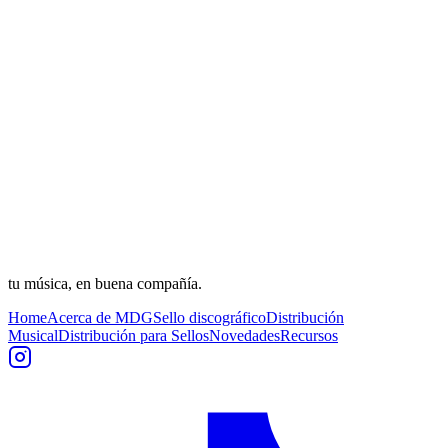
tu música, en buena compañía.
Home
Acerca de MDG
Sello discográfico
Distribución
Musical
Distribución para Sellos
Novedades
Recursos