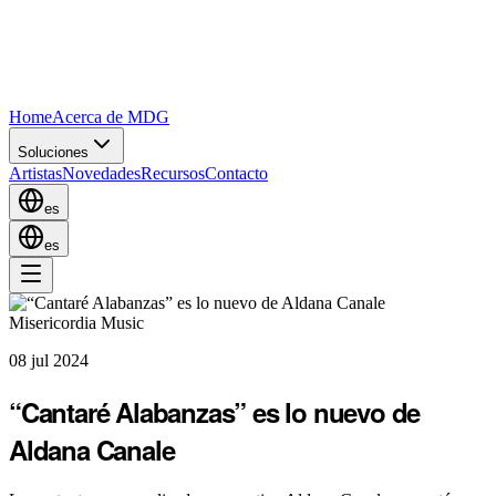
Home
Acerca de MDG
Soluciones
Artistas
Novedades
Recursos
Contacto
es
es
Misericordia Music
08 jul 2024
“Cantaré Alabanzas” es lo nuevo de
Aldana Canale