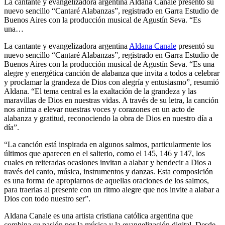
La cantante y evangelizadora argentina Aldana Canale presentó su
nuevo sencillo “Cantaré Alabanzas”, registrado en Garra Estudio de
Buenos Aires con la producción musical de Agustín Seva. “Es
una…
La cantante y evangelizadora argentina
Aldana Canale
presentó su
nuevo sencillo “Cantaré Alabanzas”, registrado en Garra Estudio de
Buenos Aires con la producción musical de Agustín Seva. “Es una
alegre y energética canción de alabanza que invita a todos a celebrar
y proclamar la grandeza de Dios con alegría y entusiasmo”, resumió
Aldana. “El tema central es la exaltación de la grandeza y las
maravillas de Dios en nuestras vidas. A través de su letra, la canción
nos anima a elevar nuestras voces y corazones en un acto de
alabanza y gratitud, reconociendo la obra de Dios en nuestro día a
día”.
“La canción está inspirada en algunos salmos, particularmente los
últimos que aparecen en el salterio, como el 145, 146 y 147, los
cuales en reiteradas ocasiones invitan a alabar y bendecir a Dios a
través del canto, música, instrumentos y danzas. Esta composición
es una forma de apropiarnos de aquellas oraciones de los salmos,
para traerlas al presente con un ritmo alegre que nos invite a alabar a
Dios con todo nuestro ser”.
Aldana Canale es una artista cristiana católica argentina que
combina su pasión por la música y la evangelización digital. Desde