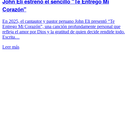
John Eli estrenó el sencillo "Te Entrego Mi
Corazón"
En 2025, el cantautor y pastor peruano John Eli presentó “Te
Entrego Mi Corazón”, una canción profundamente personal que
refleja el amor por Dios y la gratitud de quien decide rendirle todo.
Escrita…
Leer más