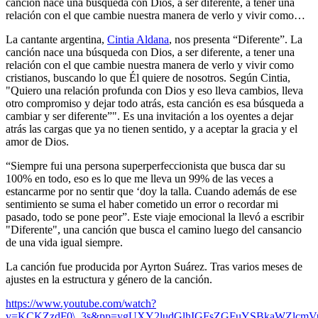
canción nace una búsqueda con Dios, a ser diferente, a tener una
relación con el que cambie nuestra manera de verlo y vivir como…
La cantante argentina,
Cintia Aldana
, nos presenta “Diferente”. La
canción nace una búsqueda con Dios, a ser diferente, a tener una
relación con el que cambie nuestra manera de verlo y vivir como
cristianos, buscando lo que Él quiere de nosotros. Según Cintia,
"Quiero una relación profunda con Dios y eso lleva cambios, lleva
otro compromiso y dejar todo atrás, esta canción es esa búsqueda a
cambiar y ser diferente”". Es una invitación a los oyentes a dejar
atrás las cargas que ya no tienen sentido, y a aceptar la gracia y el
amor de Dios.
“Siempre fui una persona superperfeccionista que busca dar su
100% en todo, eso es lo que me lleva un 99% de las veces a
estancarme por no sentir que ‘doy la talla. Cuando además de ese
sentimiento se suma el haber cometido un error o recordar mi
pasado, todo se pone peor”. Este viaje emocional la llevó a escribir
"Diferente", una canción que busca el camino luego del cansancio
de una vida igual siempre.
La canción fue producida por Ayrton Suárez. Tras varios meses de
ajustes en la estructura y género de la canción.
https://www.youtube.com/watch?
v=KCKZzdF0\_3s&pp=ygUXY2ludGlhIGFsZGFuYSBkaWZlcm