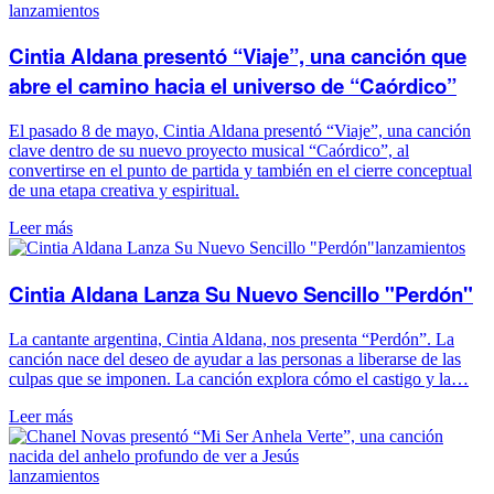
lanzamientos
Cintia Aldana presentó “Viaje”, una canción que
abre el camino hacia el universo de “Caórdico”
El pasado 8 de mayo, Cintia Aldana presentó “Viaje”, una canción
clave dentro de su nuevo proyecto musical “Caórdico”, al
convertirse en el punto de partida y también en el cierre conceptual
de una etapa creativa y espiritual.
Leer más
lanzamientos
Cintia Aldana Lanza Su Nuevo Sencillo "Perdón"
La cantante argentina, Cintia Aldana, nos presenta “Perdón”. La
canción nace del deseo de ayudar a las personas a liberarse de las
culpas que se imponen. La canción explora cómo el castigo y la…
Leer más
lanzamientos