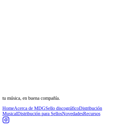
tu música, en buena compañía.
Home
Acerca de MDG
Sello discográfico
Distribución
Musical
Distribución para Sellos
Novedades
Recursos