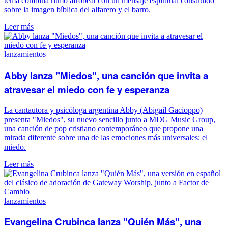
tema combina ritmo afrobeat con un mensaje espiritual construido
sobre la imagen bíblica del alfarero y el barro.
Leer más
lanzamientos
Abby lanza "Miedos", una canción que invita a
atravesar el miedo con fe y esperanza
La cantautora y psicóloga argentina Abby (Abigail Gacioppo)
presenta "Miedos", su nuevo sencillo junto a MDG Music Group,
una canción de pop cristiano contemporáneo que propone una
mirada diferente sobre una de las emociones más universales: el
miedo.
Leer más
lanzamientos
Evangelina Crubinca lanza "Quién Más", una