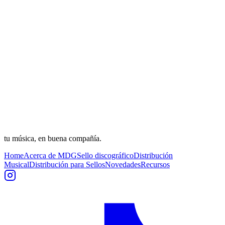
tu música, en buena compañía.
Home
Acerca de MDG
Sello discográfico
Distribución
Musical
Distribución para Sellos
Novedades
Recursos