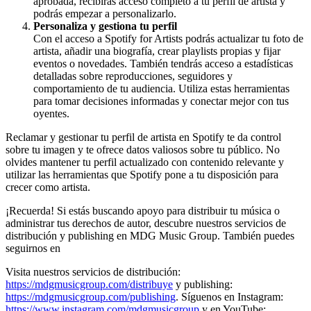
aprobada, recibirás acceso completo a tu perfil de artista y
podrás empezar a personalizarlo.
Personaliza y gestiona tu perfil
Con el acceso a Spotify for Artists podrás actualizar tu foto de
artista, añadir una biografía, crear playlists propias y fijar
eventos o novedades. También tendrás acceso a estadísticas
detalladas sobre reproducciones, seguidores y
comportamiento de tu audiencia. Utiliza estas herramientas
para tomar decisiones informadas y conectar mejor con tus
oyentes.
Reclamar y gestionar tu perfil de artista en Spotify te da control
sobre tu imagen y te ofrece datos valiosos sobre tu público. No
olvides mantener tu perfil actualizado con contenido relevante y
utilizar las herramientas que Spotify pone a tu disposición para
crecer como artista.
¡Recuerda! Si estás buscando apoyo para distribuir tu música o
administrar tus derechos de autor, descubre nuestros servicios de
distribución y publishing en MDG Music Group. También puedes
seguirnos en
Visita nuestros servicios de distribución:
https://mdgmusicgroup.com/distribuye
y publishing:
https://mdgmusicgroup.com/publishing
. Síguenos en Instagram:
https://www.instagram.com/mdgmusicgroup
y en YouTube: