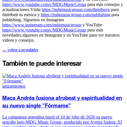
https://www.youtube.com/c/MDGMusicGroup
para más consejos y
actualizaciones.Visita
https://mdgmusicgroup.com/distribuye
para
distribuir tu música y
https://mdgmusicgroup.com/publishing
para
publishing. Síguenos en Instagram
https://www.instagram.com/mdgmusicgroup
y YouTube
https://www.youtube.com/c/MDGMusicGroup
para más
novedades.síguenos en Instagram y en YouTube para ver nuestros
videos y consejos.
← volver a novedades
También te puede
interesar
lanzamientos
Maca Andrés fusiona afrobeat y espiritualidad en
su nuevo single "Fórmame"
La cantautora argentina lanzó el 10 de julio de 2026 su nuevo
sencillo bajo MDG Music Group, producido por Ayrton Suárez. El