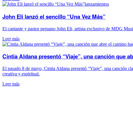
lanzamientos
John Eli lanzó el sencillo “Una Vez Más”
El cantante y pastor peruano John Eli, artista exclusivo de MDG Musi
Leer más
Cintia Aldana presentó “Viaje”, una canción que ab
El pasado 8 de mayo, Cintia Aldana presentó “Viaje”, una canción clav
creativa y espiritual.
Leer más