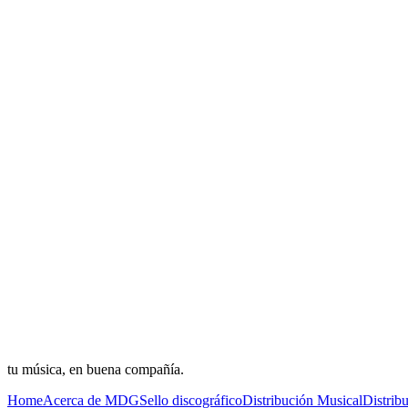
tu música, en buena compañía.
Home
Acerca de MDG
Sello discográfico
Distribución Musical
Distrib