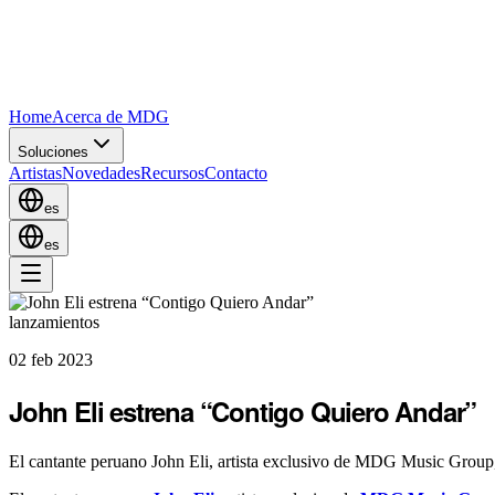
Home
Acerca de MDG
Soluciones
Artistas
Novedades
Recursos
Contacto
es
es
lanzamientos
02 feb 2023
John Eli estrena “Contigo Quiero Andar”
El cantante peruano John Eli, artista exclusivo de MDG Music Group,