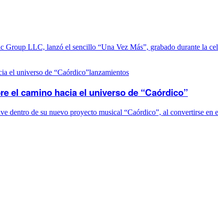
c Group LLC, lanzó el sencillo “Una Vez Más”, grabado durante la cele
lanzamientos
re el camino hacia el universo de “Caórdico”
e dentro de su nuevo proyecto musical “Caórdico”, al convertirse en el