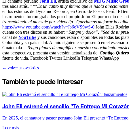
El cantante peruano
John Eli
, artista exclusivo de
MDG Music Gro
tres años atrás.
“**Es un canto muy íntimo que le habla directamente a
en los estudios de Dynamic Records, en Cerro de Pasco, Perú. El tema
instrumentos fueron grabados por el propio John Eli por medio de su 
transmitiendo el mensaje por videoclip. Queríamos mejorar la calid
https://www.youtube.com/watch?v=lb6oVS9wS-0
John Elías Rodrígu
cuenta con tres discos en su haber:
“Sangre y dolor”
,
“Sed de tu pres
canal de
YouTube
y sus canciones están disponibles en todas las plat
Colombia y su país natal. Al año siguiente se presentó en el escenario
Guatemala.
“Tengo planes de amplificar nuestro conocimiento musica
esta perspectiva, presenta esta versión actualizada de
Contigo Quiero
fuente de vida. Facebook Twitter LinkedIn Telegram WhatsApp
← volver a novedades
También te puede
interesar
lanzamientos
John Eli estrenó el sencillo "Te Entrego Mi Corazó
En 2025, el cantautor y pastor peruano John Eli presentó “Te Entrego
Leer más