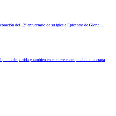
bración del 12º aniversario de su iglesia Epicentro de Gloria.…
 punto de partida y también en el cierre conceptual de una etapa