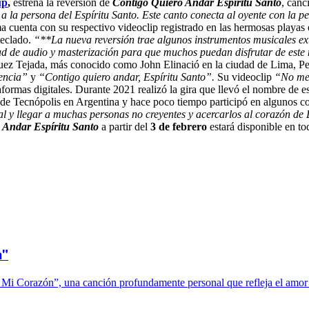
up
,
estrena la reversión de
Contigo Quiero Andar Espíritu Santo
, canc
 la persona del Espíritu Santo. Este canto conecta al oyente con la p
 cuenta con su respectivo videoclip registrado en las hermosas playas
teclado.
“**La nueva reversión trae algunos instrumentos musicales ext
ad de audio y masterización para que muchos puedan disfrutar de este
ez Tejada, más conocido como John Elinació en la ciudad de Lima, Perú
encia”
y
“Contigo quiero andar, Espíritu Santo”.
Su videoclip
“No me
aformas digitales. Durante 2021 realizó la gira que llevó el nombre de e
 de Tecnópolis en Argentina y hace poco tiempo participó en algunos con
l y llegar a muchas personas no creyentes y acercarlos al corazón de
 Andar Espíritu Santo
a partir del
3 de febrero
estará disponible en tod
n"
 Mi Corazón”, una canción profundamente personal que refleja el amor p