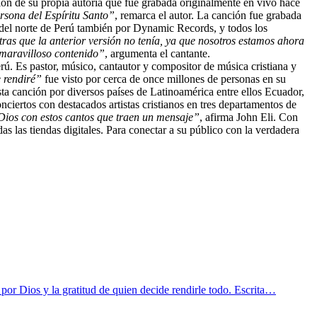
ión de su propia autoría que fue grabada originalmente en vivo hace
ersona del Espíritu Santo”
, remarca el autor. La canción fue grabada
 del norte de Perú también por Dynamic Records, y todos los
ras que la anterior versión no tenía, ya que nosotros estamos ahora
 maravilloso contenido”
, argumenta el cantante.
. Es pastor, músico, cantautor y compositor de música cristiana y
 rendiré”
fue visto por cerca de once millones de personas en su
sta canción por diversos países de Latinoamérica entre ellos Ecuador,
ciertos con destacados artistas cristianos en tres departamentos de
 Dios con estos cantos que traen un mensaje”
, afirma John Eli. Con
as las tiendas digitales. Para conectar a su público con la verdadera
or Dios y la gratitud de quien decide rendirle todo. Escrita…