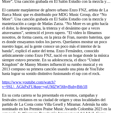
More”. Una canción grabada en El Salón Estudio con la mezcla y…
El cantante marplatense de género urbano Enzo FNZ, artista de La
Barca Music que es distribuido por MDG Music Group, dice “No
More”. Una canción grabada en El Salón Estudio con la mezcla y
masterización a cargo de Matías Zarza. “No More es un grito hacía
el dolor, la desesperanza, la tristeza y el desánimo que a veces
atravesamos”, sentenció el joven rapero. "El video lo filmamos
nosotros, de forma casera, en la pieza de Fran, nuestro baterista, que
es donde ensayamos todos los jueves. Queríamos mostrar un poco
nuestro lugar, así la gente conoce un poco más el interior de la
banda”, explicó el autor del tema. Enzo Fernández, conocido
artísticamente como Enzo FNZ, nació en un hogar donde la música
siempre estuvo presente. En su adolescencia, el disco “United
Kingdom” de Manny Montes influenció su rumbo musical y en
2013 compuso su primera canción usando una pista de YouTube
hasta lograr su sonido distintivo fusionando el rap con el rock.
https://www.youtube.com/watch?
v=9SL\_AGkPxFU&pp=ygUMZW56byBubyBtb3Jl
En su corta carrera se ha presentado en eventos, campañas y
festivales cristianos en su ciudad de origen y otras localidades del
partido de La Costa como Villa Gesell y Miramar. Además ha sido
nominado en los Premios Praise Music Awards Colombia 2023 en la