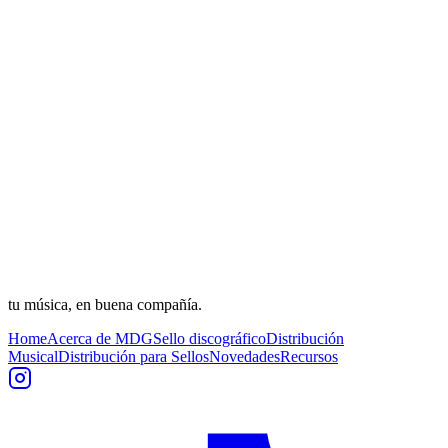
tu música, en buena compañía.
Home
Acerca de MDG
Sello discográfico
Distribución
Musical
Distribución para Sellos
Novedades
Recursos