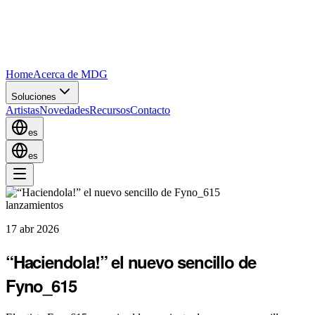
Home
Acerca de MDG
Soluciones
Artistas
Novedades
Recursos
Contacto
es
es
lanzamientos
17 abr 2026
“Haciendola!” el nuevo sencillo de
Fyno_615