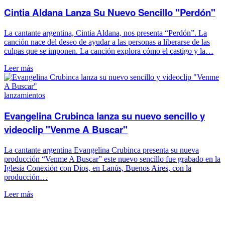
Cintia Aldana Lanza Su Nuevo Sencillo "Perdón"
La cantante argentina, Cintia Aldana, nos presenta “Perdón”. La
canción nace del deseo de ayudar a las personas a liberarse de las
culpas que se imponen. La canción explora cómo el castigo y la…
Leer más
lanzamientos
Evangelina Crubinca lanza su nuevo sencillo y
videoclip "Venme A Buscar"
La cantante argentina Evangelina Crubinca presenta su nueva
producción “Venme A Buscar” este nuevo sencillo fue grabado en la
Iglesia Conexión con Dios, en Lanús, Buenos Aires, con la
producción…
Leer más