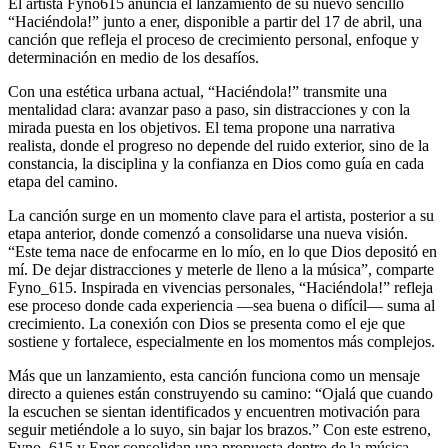
El artista Fyno615 anuncia el lanzamiento de su nuevo sencillo
“Haciéndola!” junto a ener, disponible a partir del 17 de abril, una
canción que refleja el proceso de crecimiento personal, enfoque y
determinación en medio de los desafíos.
Con una estética urbana actual, “Haciéndola!” transmite una
mentalidad clara: avanzar paso a paso, sin distracciones y con la
mirada puesta en los objetivos. El tema propone una narrativa
realista, donde el progreso no depende del ruido exterior, sino de la
constancia, la disciplina y la confianza en Dios como guía en cada
etapa del camino.
La canción surge en un momento clave para el artista, posterior a su
etapa anterior, donde comenzó a consolidarse una nueva visión.
“Este tema nace de enfocarme en lo mío, en lo que Dios depositó en
mí. De dejar distracciones y meterle de lleno a la música”, comparte
Fyno_615. Inspirada en vivencias personales, “Haciéndola!” refleja
ese proceso donde cada experiencia —sea buena o difícil— suma al
crecimiento. La conexión con Dios se presenta como el eje que
sostiene y fortalece, especialmente en los momentos más complejos.
Más que un lanzamiento, esta canción funciona como un mensaje
directo a quienes están construyendo su camino: “Ojalá que cuando
la escuchen se sientan identificados y encuentren motivación para
seguir metiéndole a lo suyo, sin bajar los brazos.” Con este estreno,
Fyno_615 y Ener consolidan una propuesta dentro de la música