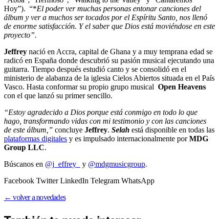
Hoy”). “*
El poder ver muchas personas entonar canciones del
álbum y ver a muchos ser tocados por el Espíritu Santo, nos llenó
de enorme satisfacción. Y el saber que Dios está moviéndose en este
proyecto”.
Jeffrey
nació en Accra, capital de Ghana y a muy temprana edad se
radicó en España donde descubrió su pasión musical ejecutando una
guitarra. Tiempo después estudió canto y se consolidó en el
ministerio de alabanza de la iglesia Cielos Abiertos situada en el País
Vasco. Hasta conformar su propio grupo musical
Open Heavens
con el que lanzó su primer sencillo.
“Estoy agradecido a Dios porque está conmigo en todo lo que
hago, transformando vidas con mi testimonio y con las canciones
de este álbum,”
concluye
Jeffrey
.
Selah
está disponible en todas las
plataformas digitales
y es impulsado internacionalmente por
MDG
Group LLC
.
Búscanos en
@j_effrey_
y
@mdgmusicgroup
.
Facebook Twitter LinkedIn Telegram WhatsApp
← volver a novedades