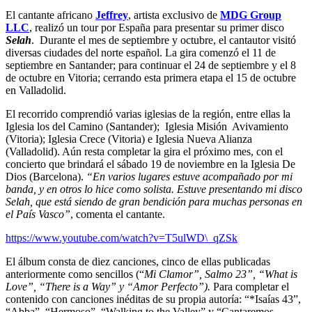
El cantante africano
Jeffrey
, artista exclusivo de
MDG Group
LLC
, realizó un tour por España para presentar su primer disco
Selah
. Durante el mes de septiembre y octubre, el cantautor visitó
diversas ciudades del norte español. La gira comenzó el 11 de
septiembre en Santander; para continuar el 24 de septiembre y el 8
de octubre en Vitoria; cerrando esta primera etapa el 15 de octubre
en Valladolid.
El recorrido comprendió varias iglesias de la región, entre ellas la
Iglesia los del Camino (Santander); Iglesia Misión Avivamiento
(Vitoria); Iglesia Crece (Vitoria) e Iglesia Nueva Alianza
(Valladolid). Aún resta completar la gira el próximo mes, con el
concierto que brindará el sábado 19 de noviembre en la Iglesia De
Dios (Barcelona).
“En varios lugares estuve acompañado por mi
banda, y en otros lo hice como solista. Estuve presentando mi disco
Selah, que está siendo de gran bendición para muchas personas en
el País Vasco”
, comenta el cantante.
https://www.youtube.com/watch?v=T5ulWD\_qZSk
El álbum consta de diez canciones, cinco de ellas publicadas
anteriormente como sencillos (“
Mi Clamor”, Salmo 23”, “What is
Love”, “There is a Way” y “Amor Perfecto”).
Para completar el
contenido con canciones inéditas de su propia autoría: “*Isaías 43”,
“Abba”, “Hermoso”, “Walking to the Valley” y “Cantaremos