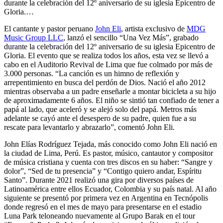
durante la celebración del 12º aniversario de su iglesia Epicentro de
Gloria.…
El cantante y pastor peruano
John Eli
, artista exclusivo de
MDG
Music Group LLC
, lanzó el sencillo “Una Vez Más”, grabado
durante la celebración del 12º aniversario de su iglesia Epicentro de
Gloria. El evento que se realiza todos los años, esta vez se llevó a
cabo en el Auditorio Revival de Lima que fue colmado por más de
3.000 personas. “La canción es un himno de reflexión y
arrepentimiento en busca del perdón de Dios. Nació el año 2012
mientras observaba a un padre enseñarle a montar bicicleta a su hijo
de aproximadamente 6 años. El niño se sintió tan confiado de tener a
papá al lado, que aceleró y se alejó solo del papá. Metros más
adelante se cayó ante el desespero de su padre, quien fue a su
rescate para levantarlo y abrazarlo”, comentó John Eli.
John Elías Rodríguez Tejada, más conocido como John Eli nació en
la ciudad de Lima, Perú. Es pastor, músico, cantautor y compositor
de música cristiana y cuenta con tres discos en su haber: “Sangre y
dolor”, “Sed de tu presencia” y “Contigo quiero andar, Espíritu
Santo”. Durante 2021 realizó una gira por diversos países de
Latinoamérica entre ellos Ecuador, Colombia y su país natal. Al año
siguiente se presentó por primera vez en Argentina en Tecnópolis
donde regresó en el mes de mayo para presentarse en el estadio
Luna Park teloneando nuevamente al Grupo Barak en el tour