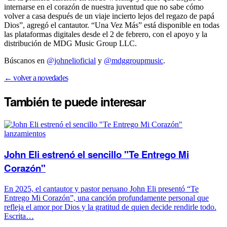
internarse en el corazón de nuestra juventud que no sabe cómo
volver a casa después de un viaje incierto lejos del regazo de papá
Dios”, agregó el cantautor. “Una Vez Más” está disponible en todas
las plataformas digitales desde el 2 de febrero, con el apoyo y la
distribución de MDG Music Group LLC.
Búscanos en
@johnelioficial
y
@mdggroupmusic
.
← volver a novedades
También te puede
interesar
lanzamientos
John Eli estrenó el sencillo "Te Entrego Mi
Corazón"
En 2025, el cantautor y pastor peruano John Eli presentó “Te
Entrego Mi Corazón”, una canción profundamente personal que
refleja el amor por Dios y la gratitud de quien decide rendirle todo.
Escrita…