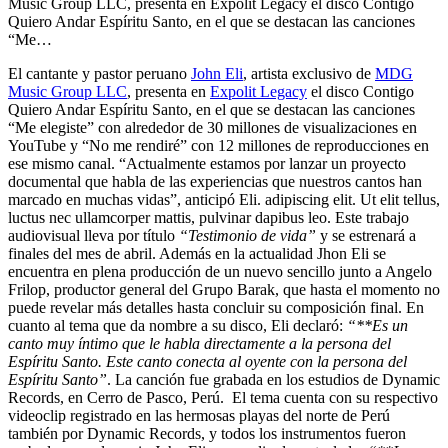
Music Group LLC, presenta en Expolit Legacy el disco Contigo
Quiero Andar Espíritu Santo, en el que se destacan las canciones
“Me…
El cantante y pastor peruano
John Eli
, artista exclusivo de
MDG
Music Group LLC
, presenta en
Expolit Legacy
el disco Contigo
Quiero Andar Espíritu Santo, en el que se destacan las canciones
“Me elegiste” con alrededor de 30 millones de visualizaciones en
YouTube y “No me rendiré” con 12 millones de reproducciones en
ese mismo canal. “Actualmente estamos por lanzar un proyecto
documental que habla de las experiencias que nuestros cantos han
marcado en muchas vidas”, anticipó Eli. adipiscing elit. Ut elit tellus,
luctus nec ullamcorper mattis, pulvinar dapibus leo. Este trabajo
audiovisual lleva por título
“Testimonio de vida”
y se estrenará a
finales del mes de abril. Además en la actualidad Jhon Eli se
encuentra en plena producción de un nuevo sencillo junto a Angelo
Frilop, productor general del Grupo Barak, que hasta el momento no
puede revelar más detalles hasta concluir su composición final. En
cuanto al tema que da nombre a su disco, Eli declaró:
“**Es un
canto muy íntimo que le habla directamente a la persona del
Espíritu Santo. Este canto conecta al oyente con la persona del
Espíritu Santo”
. La canción fue grabada en los estudios de Dynamic
Records, en Cerro de Pasco, Perú. El tema cuenta con su respectivo
videoclip registrado en las hermosas playas del norte de Perú
también por Dynamic Records, y todos los instrumentos fueron