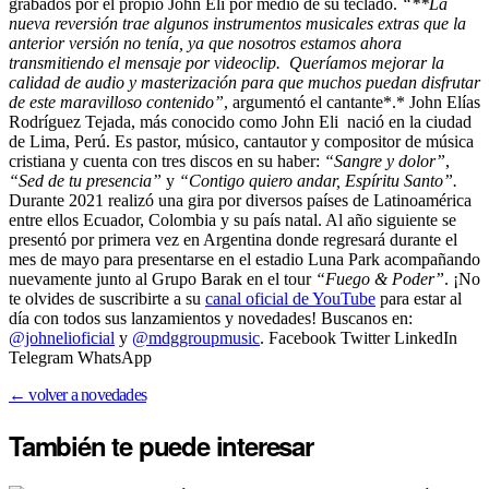
grabados por el propio John Eli por medio de su teclado.
“**La
nueva reversión trae algunos instrumentos musicales extras que la
anterior versión no tenía, ya que nosotros estamos ahora
transmitiendo el mensaje por videoclip. Queríamos mejorar la
calidad de audio y masterización para que muchos puedan disfrutar
de este maravilloso contenido”
, argumentó el cantante*.* John Elías
Rodríguez Tejada, más conocido como John Eli nació en la ciudad
de Lima, Perú. Es pastor, músico, cantautor y compositor de música
cristiana y cuenta con tres discos en su haber:
“Sangre y dolor”
,
“Sed de tu presencia”
y
“Contigo quiero andar, Espíritu Santo”.
Durante 2021 realizó una gira por diversos países de Latinoamérica
entre ellos Ecuador, Colombia y su país natal. Al año siguiente se
presentó por primera vez en Argentina donde regresará durante el
mes de mayo para presentarse en el estadio Luna Park acompañando
nuevamente junto al Grupo Barak en el tour
“Fuego & Poder”
. ¡No
te olvides de suscribirte a su
canal oficial de YouTube
para estar al
día con todos sus lanzamientos y novedades! Buscanos en:
@johnelioficial
y
@mdggroupmusic
. Facebook Twitter LinkedIn
Telegram WhatsApp
← volver a novedades
También te puede
interesar