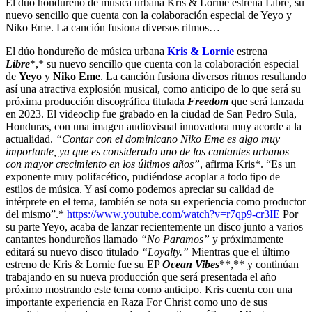
El dúo hondureño de música urbana Kris & Lornie estrena Libre, su
nuevo sencillo que cuenta con la colaboración especial de Yeyo y
Niko Eme. La canción fusiona diversos ritmos…
El dúo hondureño de música urbana
Kris & Lornie
estrena
Libre
*,* su nuevo sencillo que cuenta con la colaboración especial
de
Yeyo
y
Niko Eme
. La canción fusiona diversos ritmos resultando
así una atractiva explosión musical, como anticipo de lo que será su
próxima producción discográfica titulada
Freedom
que será lanzada
en 2023. El videoclip fue grabado en la ciudad de San Pedro Sula,
Honduras, con una imagen audiovisual innovadora muy acorde a la
actualidad.
“Contar con el dominicano Niko Eme es algo muy
importante, ya que es considerado uno de los cantantes urbanos
con mayor crecimiento en los últimos años”
, afirma Kris*. “Es un
exponente muy polifacético, pudiéndose acoplar a todo tipo de
estilos de música. Y así como podemos apreciar su calidad de
intérprete en el tema, también se nota su experiencia como productor
del mismo”.*
https://www.youtube.com/watch?v=r7qp9-cr3IE
Por
su parte Yeyo, acaba de lanzar recientemente un disco junto a varios
cantantes hondureños llamado
“No Paramos”
y próximamente
editará su nuevo disco titulado
“Loyalty.”
Mientras que el último
estreno de Kris & Lornie fue su EP
Ocean Vibes
**,** y continúan
trabajando en su nueva producción que será presentada el año
próximo mostrando este tema como anticipo. Kris cuenta con una
importante experiencia en Raza For Christ como uno de sus