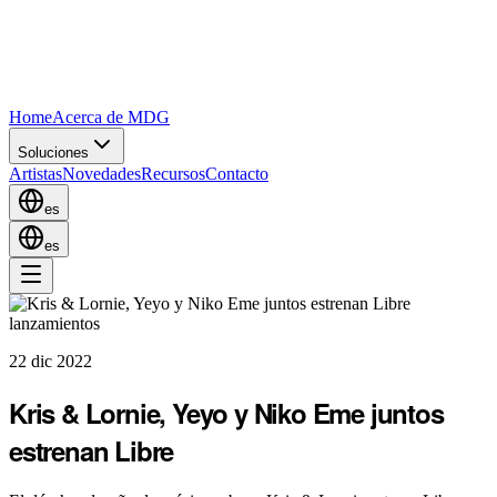
Home
Acerca de MDG
Soluciones
Artistas
Novedades
Recursos
Contacto
es
es
lanzamientos
22 dic 2022
Kris & Lornie, Yeyo y Niko Eme juntos
estrenan Libre