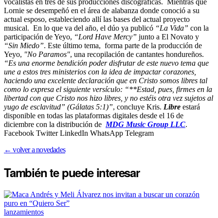
vocalistas en tres de sus producciones discográficas. Mientras que
Lornie se desempeñó en el área de alabanza donde conoció a su
actual esposo, estableciendo allí las bases del actual proyecto
musical. En lo que va del año, el dúo ya publicó
“La Vida”
con la
participación de Yeyo,
“Lord Have Mercy”
junto a El Novato y
“Sin Miedo”
. Este último tema, forma parte de la producción de
Yeyo,
"No Paramos"
, una recopilación de cantantes hondureños.
“Es una enorme bendición poder disfrutar de este nuevo tema que
une a estos tres ministerios con la idea de impactar corazones,
haciendo una excelente declaración que en Cristo somos libres tal
como lo expresa el siguiente versículo:
“**Estad, pues, firmes en la
libertad con que Cristo nos hizo libres, y no estéis otra vez sujetos al
yugo de esclavitud” (Gálatas 5:1)”
, concluye Kris.
Libre
estará
disponible en todas las plataformas digitales desde el 16 de
diciembre con la distribución de
MDG Music Group LLC
.
Facebook Twitter LinkedIn WhatsApp Telegram
← volver a novedades
También te puede
interesar
lanzamientos