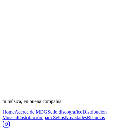
tu música, en buena compañía.
Home
Acerca de MDG
Sello discográfico
Distribución
Musical
Distribución para Sellos
Novedades
Recursos