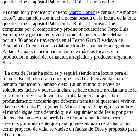
que describe el apóstol Pablo en La Biblia. La misma fue…
El cantautor y predicador chileno
Marco López
le canta al “Amor de
locos”, una canción con mucha poesía basada en la locura de la cruz
que describe el apóstol Pablo en La Biblia. La misma fue
compuesta por el compositor y productor ecuatoriano Jorge Luis
Bohórquez y grabada en vivo durante el concierto de celebración
por sus 30 años de trayectoria en el Teatro Gran Rivadavia de
Argentina. Cuenta con la colaboración de la cantautora argentina
Aldana Canale, el acompañamiento de músicos locales y la
producción musical del cantautor, arreglador y productor argentino
Kiki Troia.
“La cruz de Jesús ha sido, es y seguirá siendo una locura para el
mundo. Bendita locura la cruz, que nos da la bienvenida a tán
bendito manicomio llamado cielo. En un mundo que vive de
soluciones fáciles y puertas anchas, se hace urgente proclamar que la
cruz como proyecto de vida es la ruta, la puerta angosta tan
profundamente necesaria que debemos transitar si queremos vivir en
clave de eternidad”, argumentó Marco López. Y agregó: “Aún hoy
el mundo sigue considerando que el seguimiento de Jesús por parte
de los cristianos es una pérdida de tiempo y una locura, pero
creemos profundamente que para quienes abrazamos dicha locura
como proyecto de vida, se vuelve en fuerza de Dios y propósito para
el camino”.