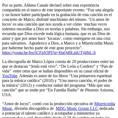
Por su parte, Aldana Canale declaró sobre esta experiencia
compartida en el marco de este importante evento: “Fue una alegría
y un honor haber participado en la grabación de esta canción en el
concierto de Marco, disfruté muchísimo del mismo. ‘Un amor de
locos’ es una canción que nos ayuda a ver cómo muchas veces
solemos encasillar a Dios en teorías y palabras. Sin embargo, nos
recuerda que Dios excede toda lógica humana, que es un Dios de
amor y que por amor hace ‘locuras’, como entregarse en una cruz
para salvarnos. Agradezco a Dios, a Marco y a Misericordia Music
por haberme hecho parte de este gran proyecto”.
https://youtu.be/Jeo5CFpS5PI?si=HaQd0LmUTj4JhL-6
La discografía de Marco López consta de 20 producciones entre las
que se destacan “Jesús está vivo”, “De León a Cordero” y “Pan de
vida” entre otras que se hallan disponibles en su canal oficial de
YouTube
. Además es autor de los libros “Una primavera espiritual
para la música católica” (2010) y “Una nueva canción, el poder de
la música” (2012) y conductor radial del programa “Más que una
canción” que se emite por “En Familia Radio” de Phoenix Arizona,
USA.
“Amor de locos”, contó con la producción ejecutiva de
Misericordia
Music
, división discográfica de
MDG Music Group LLC
dedicada
a potenciar el talento católico y acompañar a ministerios ya
consagrados y está disponible desde el 20 de octubre en todas las