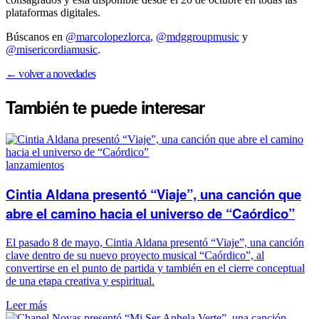
plataformas digitales.
Búscanos en
@marcolopezlorca
,
@mdggroupmusic
y
@misericordiamusic
.
← volver a novedades
También te puede
interesar
lanzamientos
Cintia Aldana presentó “Viaje”, una canción que
abre el camino hacia el universo de “Caórdico”
El pasado 8 de mayo, Cintia Aldana presentó “Viaje”, una canción
clave dentro de su nuevo proyecto musical “Caórdico”, al
convertirse en el punto de partida y también en el cierre conceptual
de una etapa creativa y espiritual.
Leer más