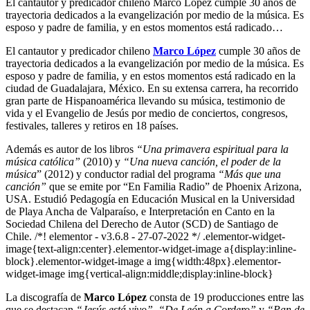
El cantautor y predicador chileno Marco López cumple 30 años de
trayectoria dedicados a la evangelización por medio de la música. Es
esposo y padre de familia, y en estos momentos está radicado…
El cantautor y predicador chileno
Marco López
cumple 30 años de
trayectoria dedicados a la evangelización por medio de la música. Es
esposo y padre de familia, y en estos momentos está radicado en la
ciudad de Guadalajara, México. En su extensa carrera, ha recorrido
gran parte de Hispanoamérica llevando su música, testimonio de
vida y el Evangelio de Jesús por medio de conciertos, congresos,
festivales, talleres y retiros en 18 países.
Además es autor de los libros
“Una primavera espiritual para la
música católica”
(2010) y
“Una nueva canción, el poder de la
música
” (2012) y conductor radial del programa
“Más que una
canción”
que se emite por “En Familia Radio” de Phoenix Arizona,
USA. Estudió Pedagogía en Educación Musical en la Universidad
de Playa Ancha de Valparaíso, e Interpretación en Canto en la
Sociedad Chilena del Derecho de Autor (SCD) de Santiago de
Chile. /*! elementor - v3.6.8 - 27-07-2022 */
.elementor-widget-
image{text-align:center}.elementor-widget-image a{display:inline-
block}.elementor-widget-image a img{width:48px}.elementor-
widget-image img{vertical-align:middle;display:inline-block}
La discografía de
Marco López
consta de 19 producciones entre las
que se destacan
“Jesús está vivo”
,
“De León a Cordero”
y
“Pan de