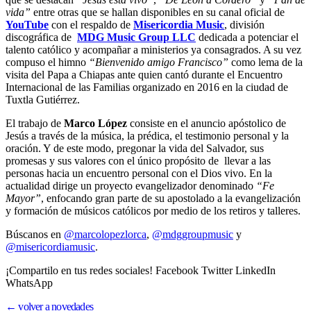
vida”
entre otras que se hallan disponibles en su canal oficial de
YouTube
con el respaldo de
Misericordia Music
, división
discográfica de
MDG Music Group LLC
dedicada a potenciar el
talento católico y acompañar a ministerios ya consagrados. A su vez
compuso el himno
“Bienvenido amigo Francisco”
como lema de la
visita del Papa a Chiapas ante quien cantó durante el Encuentro
Internacional de las Familias organizado en 2016 en la ciudad de
Tuxtla Gutiérrez.
El trabajo de
Marco López
consiste en el anuncio apóstolico de
Jesús a través de la música, la prédica, el testimonio personal y la
oración. Y de este modo, pregonar la vida del Salvador, sus
promesas y sus valores con el único propósito de llevar a las
personas hacia un encuentro personal con el Dios vivo. En la
actualidad dirige un proyecto evangelizador denominado
“Fe
Mayor”
, enfocando gran parte de su apostolado a la evangelización
y formación de músicos católicos por medio de los retiros y talleres.
Búscanos en
@marcolopezlorca
,
@mdggroupmusic
y
@misericordiamusic
.
¡Compartilo en tus redes sociales! Facebook Twitter LinkedIn
WhatsApp
← volver a novedades