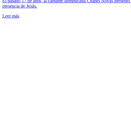
El pasado 17 de abril, la cantante dominicana Chanel Novas presentó
presencia de Jesús.
Leer más