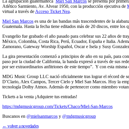
La agrupación guatemalteca
Miel San Marcos
se presenta por primera
Atlético Sarmiento, Av. Alvear 1950, con la producción ejecutiva de
virtual a través de
Acceso Ticket Nea
.
Miel San Marcos
es una de las bandas más trascendentes de la alaba
Guatemala. Hasta la fecha tiene editados más de 20 discos, entre lo
Evangelio fue grabado el año pasado para celebrar sus 22 años de tr
México, Colombia, Costa Rica, Perú, Ecuador, España e Italia. Ademá
Zamorano, Gateway Worship Español, Oscar e Isela y Susy Gonzalez
La gira presentación comenzó a principios de año en su país, para c
paso por la ciudad de California, la banda expresó a través de sus re
por ser extraordinarios anfitriones de este tiempo”. Y con esta misma
MDG Music Group LLC nació oficialmente tras lograr el récord de seis
D’Clario, Alex Campos, Tercer Cielo y Miel San Marcos. Hoy la empresa
tecnología Dolby Atmos. Además de pertenecer como miembro votant
Tickets a la venta ¡Adquiere tus entradas!
https://mdgmusicgroup.com/Tickets/Chaco/Miel-San-Marcos
Buscanos en
@mielsanmarcos
y
@mdgmusicgroup
← volver a novedades