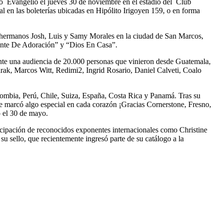
sco Evangelio el jueves 30 de noviembre en el estadio del Club
l en las boleterías ubicadas en Hipólito Irigoyen 159, o en forma
s hermanos Josh, Luis y Samy Morales en la ciudad de San Marcos,
iente De Adoración” y “Dios En Casa”.
nte una audiencia de 20.000 personas que vinieron desde Guatemala,
rak, Marcos Witt, Redimi2, Ingrid Rosario, Daniel Calveti, Coalo
ombia, Perú, Chile, Suiza, España, Costa Rica y Panamá. Tras su
che marcó algo especial en cada corazón ¡Gracias Cornerstone, Fresno,
o el 30 de mayo.
icipación de reconocidos exponentes internacionales como Christine
u sello, que recientemente ingresó parte de su catálogo a la