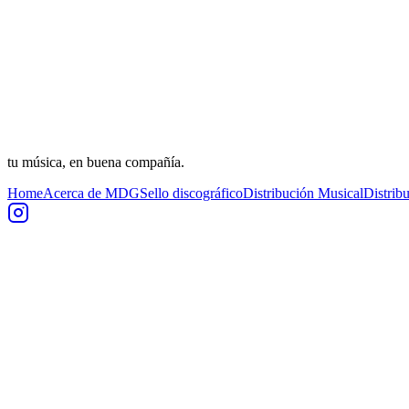
tu música, en buena compañía.
Home
Acerca de MDG
Sello discográfico
Distribución Musical
Distrib