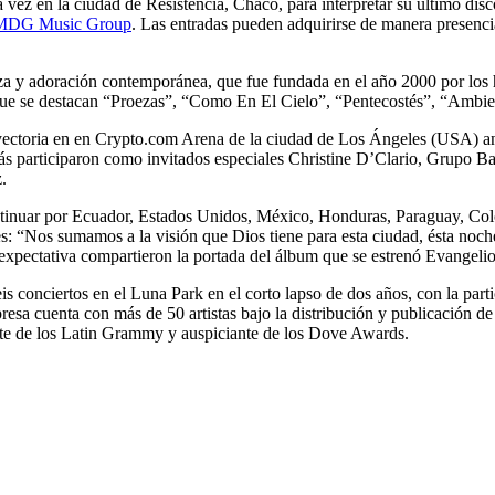
 vez en la ciudad de Resistencia, Chaco, para interpretar su último di
MDG Music Group
. Las entradas pueden adquirirse de manera presencia
nza y adoración contemporánea, que fue fundada en el año 2000 por lo
s que se destacan “Proezas”, “Como En El Cielo”, “Pentecostés”, “Amb
ayectoria en en Crypto.com Arena de la ciudad de Los Ángeles (USA) a
s participaron como invitados especiales Christine D’Clario, Grupo Ba
.
ontinuar por Ecuador, Estados Unidos, México, Honduras, Paraguay, Col
des: “Nos sumamos a la visión que Dios tiene para esta ciudad, ésta no
 expectativa compartieron la portada del álbum que se estrenó Evangeli
 conciertos en el Luna Park en el corto lapso de dos años, con la part
 cuenta con más de 50 artistas bajo la distribución y publicación de s
e de los Latin Grammy y auspiciante de los Dove Awards.