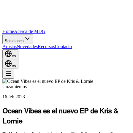
Home
Acerca de MDG
Soluciones
Artistas
Novedades
Recursos
Contacto
es
es
lanzamientos
16 feb 2023
Ocean Vibes es el nuevo EP de Kris &
Lornie