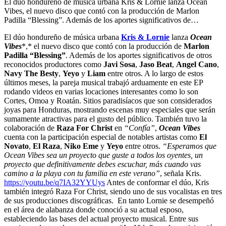
El dúo hondureño de música urbana Kris & Lornie lanza Ocean
Vibes, el nuevo disco que contó con la producción de Marlon
Padilla “Blessing”. Además de los aportes significativos de…
El dúo hondureño de música urbana
Kris & Lornie
lanza
Ocean
Vibes
*,* el nuevo disco que contó con la producción de
Marlon
Padilla “Blessing”
. Además de los aportes significativos de otros
reconocidos productores como
Javi Sosa
,
Jaso Beat
,
Angel Cano
,
Navy The Besty
,
Yeyo
y
Liam
entre otros. A lo largo de estos
últimos meses, la pareja musical trabajó arduamente en este EP
rodando videos en varias locaciones interesantes como lo son
Cortes, Omoa y Roatán. Sitios paradisíacos que son considerados
joyas para Honduras, mostrando escenas muy especiales que serán
sumamente atractivas para el gusto del público. También tuvo la
colaboración de
Raza For Christ
en
“Confía”
,
Ocean Vibes
cuenta con la participación especial de notables artistas como
El
Novato
,
El Raza
,
Niko Eme
y
Yeyo
entre otros.
“Esperamos que
Ocean Vibes sea un proyecto que guste a todos los oyentes, un
proyecto que definitivamente debes escuchar, más cuando vas
camino a la playa con tu familia en este verano”
, señala Kris.
https://youtu.be/q7IA32YYUys
Antes de conformar el dúo, Kris
también integró Raza For Christ, siendo uno de sus vocalistas en tres
de sus producciones discográficas. En tanto Lornie se desempeñó
en el área de alabanza donde conoció a su actual esposo,
estableciendo las bases del actual proyecto musical. Entre sus