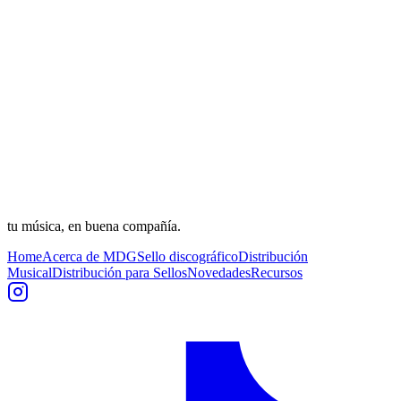
tu música, en buena compañía.
Home
Acerca de MDG
Sello discográfico
Distribución
Musical
Distribución para Sellos
Novedades
Recursos