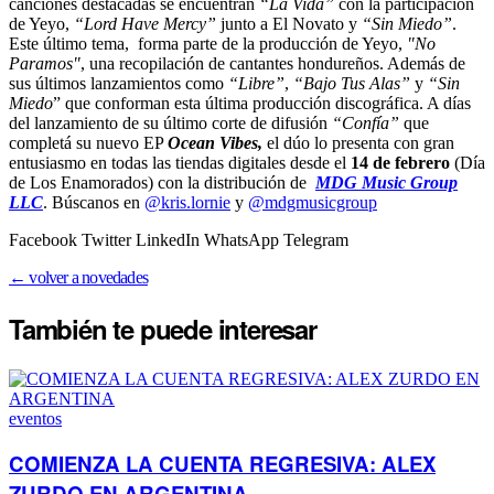
canciones destacadas se encuentran
“La Vida”
con la participación
de Yeyo,
“Lord Have Mercy”
junto a El Novato y
“Sin Miedo”
.
Este último tema, forma parte de la producción de Yeyo,
"No
Paramos"
, una recopilación de cantantes hondureños. Además de
sus últimos lanzamientos como
“Libre”
,
“Bajo Tus Alas”
y
“Sin
Miedo
” que conforman esta última producción discográfica. A días
del lanzamiento de su último corte de difusión
“Confía”
que
completá su nuevo EP
Ocean Vibes,
el dúo lo presenta con gran
entusiasmo en todas las tiendas digitales desde el
14 de febrero
(Día
de Los Enamorados) con la distribución de
MDG Music Group
LLC
. Búscanos en
@kris.lornie
y
@mdgmusicgroup
Facebook Twitter LinkedIn WhatsApp Telegram
← volver a novedades
También te puede
interesar
eventos
COMIENZA LA CUENTA REGRESIVA: ALEX
ZURDO EN ARGENTINA