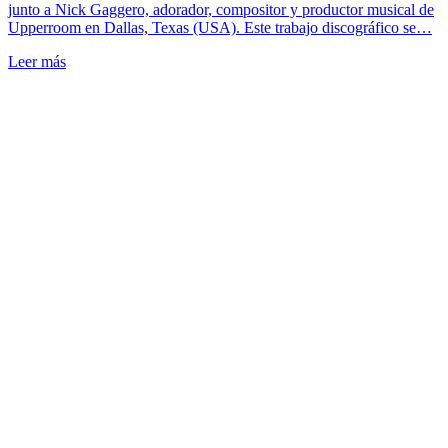
junto a Nick Gaggero, adorador, compositor y productor musical de
Upperroom en Dallas, Texas (USA). Este trabajo discográfico se…
Leer más