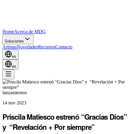
Home
Acerca de MDG
Soluciones
Artistas
Novedades
Recursos
Contacto
es
es
lanzamientos
14 nov 2023
Priscila Matiesco estrenó “Gracias Dios”
y “Revelación + Por siempre”