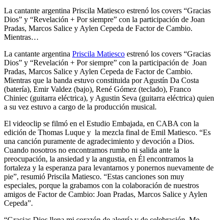
La cantante argentina Priscila Matiesco estrenó los covers “Gracias
Dios” y “Revelación + Por siempre” con la participación de Joan
Pradas, Marcos Salice y Aylen Cepeda de Factor de Cambio.
Mientras…
La cantante argentina
Priscila Matiesco
estrenó los covers “Gracias
Dios” y “Revelación + Por siempre” con la participación de Joan
Pradas, Marcos Salice y Aylen Cepeda de Factor de Cambio.
Mientras que la banda estuvo constituida por Agustín Da Costa
(batería), Emir Valdez (bajo), René Gómez (teclado), Franco
Chiniec (guitarra eléctrica), y Agustin Seva (guitarra eléctrica) quien
a su vez estuvo a cargo de la producción musical.
El videoclip se filmó en el Estudio Embajada, en CABA con la
edición de Thomas Luque y la mezcla final de Emil Matiesco. “Es
una canción puramente de agradecimiento y devoción a Dios.
Cuando nosotros no encontramos rumbo ni salida ante la
preocupación, la ansiedad y la angustia, en Él encontramos la
fortaleza y la esperanza para levantarnos y ponernos nuevamente de
pie”, resumió Priscila Matiesco. “Estas canciones son muy
especiales, porque la grabamos con la colaboración de nuestros
amigos de Factor de Cambio: Joan Pradas, Marcos Salice y Aylen
Cepeda”.
“Gracias Dios llena mi corazón de alegría y de celebración. Me