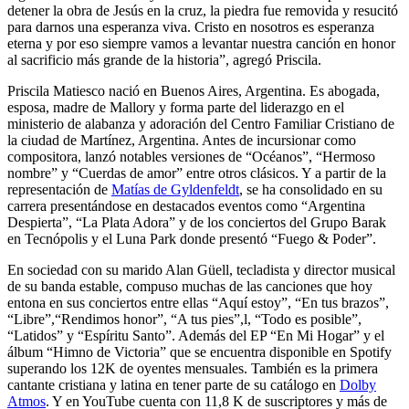
detener la obra de Jesús en la cruz, la piedra fue removida y resucitó
para darnos una esperanza viva. Cristo en nosotros es esperanza
eterna y por eso siempre vamos a levantar nuestra canción en honor
al sacrificio más grande de la historia”, agregó Priscila.
Priscila Matiesco nació en Buenos Aires, Argentina. Es abogada,
esposa, madre de Mallory y forma parte del liderazgo en el
ministerio de alabanza y adoración del Centro Familiar Cristiano de
la ciudad de Martínez, Argentina. Antes de incursionar como
compositora, lanzó notables versiones de “Océanos”, “Hermoso
nombre” y “Cuerdas de amor” entre otros clásicos. Y a partir de la
representación de
Matías de Gyldenfeldt
, se ha consolidado en su
carrera presentándose en destacados eventos como “Argentina
Despierta”, “La Plata Adora” y de los conciertos del Grupo Barak
en Tecnópolis y el Luna Park donde presentó “Fuego & Poder”.
En sociedad con su marido Alan Güell, tecladista y director musical
de su banda estable, compuso muchas de las canciones que hoy
entona en sus conciertos entre ellas “Aquí estoy”, “En tus brazos”,
“Libre”,“Rendimos honor”, “A tus pies”,l, “Todo es posible”,
“Latidos” y “Espíritu Santo”. Además del EP “En Mi Hogar” y el
álbum “Himno de Victoria” que se encuentra disponible en Spotify
superando los 12K de oyentes mensuales. También es la primera
cantante cristiana y latina en tener parte de su catálogo en
Dolby
Atmos
. Y en YouTube cuenta con 11,8 K de suscriptores y más de