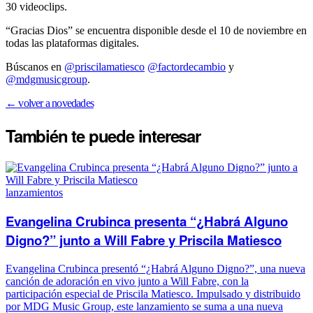
30 videoclips.
“Gracias Dios” se encuentra disponible desde el 10 de noviembre en
todas las plataformas digitales.
Búscanos en
@priscilamatiesco
@factordecambio
y
@mdgmusicgroup
.
← volver a novedades
También te puede
interesar
lanzamientos
Evangelina Crubinca presenta “¿Habrá Alguno
Digno?” junto a Will Fabre y Priscila Matiesco
Evangelina Crubinca presentó “¿Habrá Alguno Digno?”, una nueva
canción de adoración en vivo junto a Will Fabre, con la
participación especial de Priscila Matiesco. Impulsado y distribuido
por MDG Music Group, este lanzamiento se suma a una nueva