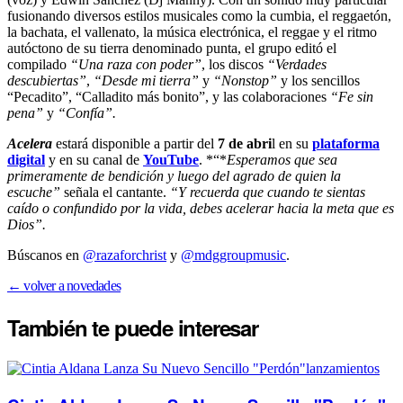
fusionando diversos estilos musicales como la cumbia, el reggaetón,
la bachata, el vallenato, la música electrónica, el reggae y el ritmo
autóctono de su tierra denominado punta, el grupo editó el
compilado
“Una raza con poder”
, los discos
“Verdades
descubiertas”
,
“Desde mi tierra”
y
“Nonstop”
y los sencillos
“Pecadito”, “Calladito más bonito”, y las colaboraciones
“Fe sin
pena”
y
“Confía”.
Acelera
estará disponible a partir del
7 de abri
l en su
plataforma
digital
y en su canal de
YouTube
. *“*
Esperamos que sea
primeramente de bendición y luego del agrado de quien la
escuche”
señala el cantante.
“Y recuerda que cuando te sientas
caído o confundido por la vida, debes acelerar hacia la meta que es
Dios”.
Búscanos en
@razaforchrist
y
@mdggroupmusic
.
← volver a novedades
También te puede
interesar
lanzamientos