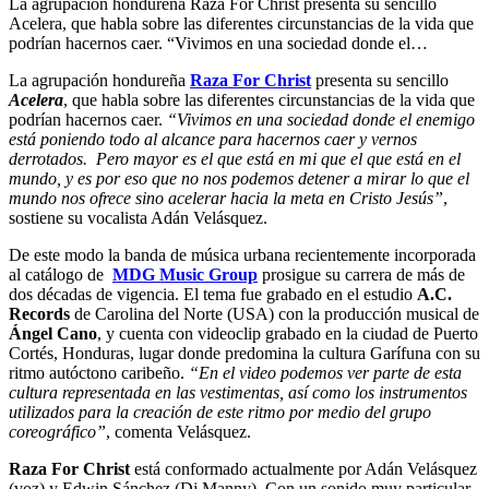
La agrupación hondureña Raza For Christ presenta su sencillo
Acelera, que habla sobre las diferentes circunstancias de la vida que
podrían hacernos caer. “Vivimos en una sociedad donde el…
La agrupación hondureña
Raza For Christ
presenta su sencillo
Acelera
, que habla sobre las diferentes circunstancias de la vida que
podrían hacernos caer.
“Vivimos en una sociedad donde el enemigo
está poniendo todo al alcance para hacernos caer y vernos
derrotados. Pero mayor es el que está en mi que el que está en el
mundo, y es por eso que no nos podemos detener a mirar lo que el
mundo nos ofrece sino acelerar hacia la meta en Cristo Jesús”
,
sostiene su vocalista Adán Velásquez.
De este modo la banda de música urbana recientemente incorporada
al catálogo de
MDG Music Group
prosigue su carrera de más de
dos décadas de vigencia. El tema fue grabado en el estudio
A.C.
Records
de Carolina del Norte (USA) con la producción musical de
Ángel Cano
, y cuenta con videoclip grabado en la ciudad de Puerto
Cortés, Honduras, lugar donde predomina la cultura Garífuna con su
ritmo autóctono caribeño.
“En el video podemos ver parte de esta
cultura representada en las vestimentas, así como los instrumentos
utilizados para la creación de este ritmo por medio del grupo
coreográfico”
, comenta Velásquez.
Raza For Christ
está conformado actualmente por Adán Velásquez
(voz) y Edwin Sánchez (Dj Manny). Con un sonido muy particular