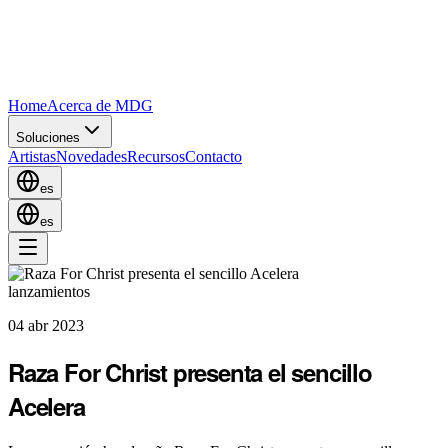
Home
Acerca de MDG
Soluciones
Artistas
Novedades
Recursos
Contacto
es
es
lanzamientos
04 abr 2023
Raza For Christ presenta el sencillo
Acelera