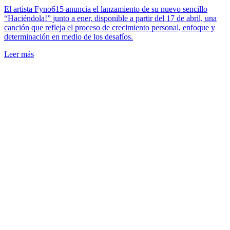
El artista Fyno615 anuncia el lanzamiento de su nuevo sencillo
“Haciéndola!” junto a ener, disponible a partir del 17 de abril, una
canción que refleja el proceso de crecimiento personal, enfoque y
determinación en medio de los desafíos.
Leer más