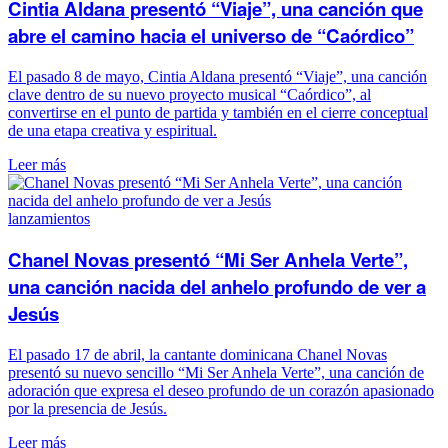
Cintia Aldana presentó “Viaje”, una canción que
abre el camino hacia el universo de “Caórdico”
El pasado 8 de mayo, Cintia Aldana presentó “Viaje”, una canción
clave dentro de su nuevo proyecto musical “Caórdico”, al
convertirse en el punto de partida y también en el cierre conceptual
de una etapa creativa y espiritual.
Leer más
lanzamientos
Chanel Novas presentó “Mi Ser Anhela Verte”,
una canción nacida del anhelo profundo de ver a
Jesús
El pasado 17 de abril, la cantante dominicana Chanel Novas
presentó su nuevo sencillo “Mi Ser Anhela Verte”, una canción de
adoración que expresa el deseo profundo de un corazón apasionado
por la presencia de Jesús.
Leer más