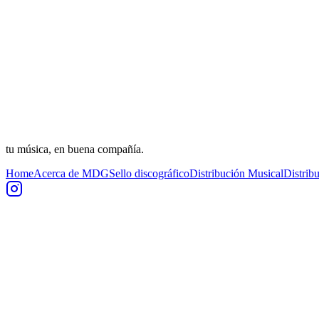
tu música, en buena compañía.
Home
Acerca de MDG
Sello discográfico
Distribución Musical
Distrib