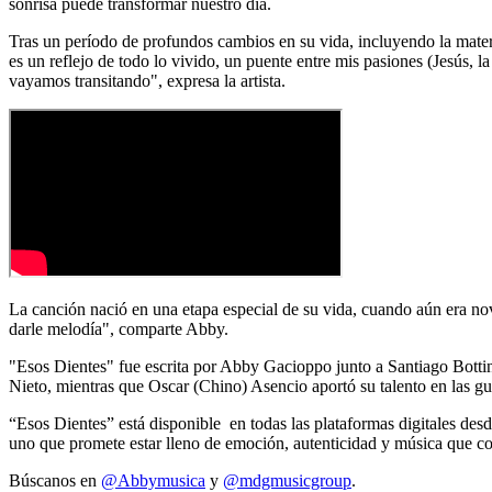
sonrisa puede transformar nuestro día.
Tras un período de profundos cambios en su vida, incluyendo la mater
es un reflejo de todo lo vivido, un puente entre mis pasiones (Jesús, 
vayamos transitando", expresa la artista.
La canción nació en una etapa especial de su vida, cuando aún era nov
darle melodía", comparte Abby.
"Esos Dientes" fue escrita por Abby Gacioppo junto a Santiago Bottin
Nieto, mientras que Oscar (Chino) Asencio aportó su talento en las gui
“Esos Dientes” está disponible en todas las plataformas digitales des
uno que promete estar lleno de emoción, autenticidad y música que co
Búscanos en
@Abbymusica
y
@mdgmusicgroup
.