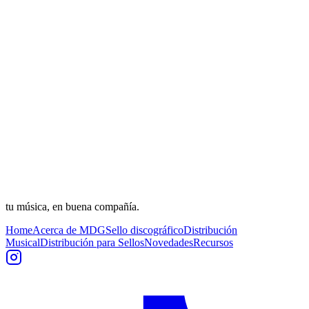
tu música, en buena compañía.
Home
Acerca de MDG
Sello discográfico
Distribución
Musical
Distribución para Sellos
Novedades
Recursos