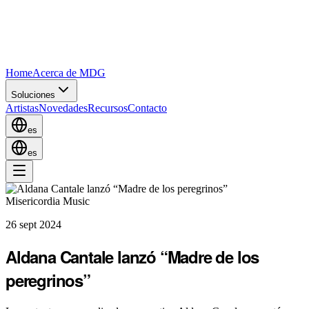
Home
Acerca de MDG
Soluciones
Artistas
Novedades
Recursos
Contacto
es
es
Misericordia Music
26 sept 2024
Aldana Cantale lanzó “Madre de los
peregrinos”