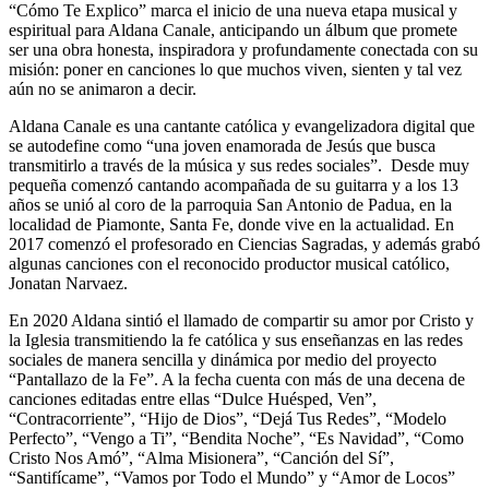
“Cómo Te Explico” marca el inicio de una nueva etapa musical y
espiritual para Aldana Canale, anticipando un álbum que promete
ser una obra honesta, inspiradora y profundamente conectada con su
misión: poner en canciones lo que muchos viven, sienten y tal vez
aún no se animaron a decir.
Aldana Canale es una cantante católica y evangelizadora digital que
se autodefine como “una joven enamorada de Jesús que busca
transmitirlo a través de la música y sus redes sociales”. Desde muy
pequeña comenzó cantando acompañada de su guitarra y a los 13
años se unió al coro de la parroquia San Antonio de Padua, en la
localidad de Piamonte, Santa Fe, donde vive en la actualidad. En
2017 comenzó el profesorado en Ciencias Sagradas, y además grabó
algunas canciones con el reconocido productor musical católico,
Jonatan Narvaez.
En 2020 Aldana sintió el llamado de compartir su amor por Cristo y
la Iglesia transmitiendo la fe católica y sus enseñanzas en las redes
sociales de manera sencilla y dinámica por medio del proyecto
“Pantallazo de la Fe”. A la fecha cuenta con más de una decena de
canciones editadas entre ellas “Dulce Huésped, Ven”,
“Contracorriente”, “Hijo de Dios”, “Dejá Tus Redes”, “Modelo
Perfecto”, “Vengo a Ti”, “Bendita Noche”, “Es Navidad”, “Como
Cristo Nos Amó”, “Alma Misionera”, “Canción del Sí”,
“Santifícame”, “Vamos por Todo el Mundo” y “Amor de Locos”