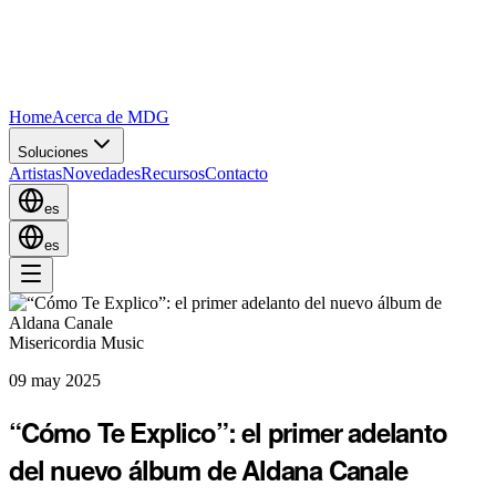
Home
Acerca de MDG
Soluciones
Artistas
Novedades
Recursos
Contacto
es
es
Misericordia Music
09 may 2025
“Cómo Te Explico”: el primer adelanto
del nuevo álbum de Aldana Canale