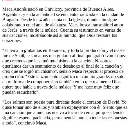
Maca Andrés nació en Chivilcoy, provincia de Buenos Aires,
Argentina, y en la actualidad se encuentra radicada en la ciudad de
Bragado. Desde los 4 años canta en la iglesia, donde aún sigue
colaborando en el área de alabanza. Maca busca transmitir el amor
de Jesús, a través de la música. Cuenta su testimonio en varias de
sus canciones, mostrándole así al mundo, que Dios restaura los
corazones.
“El tema lo grabamos en Baradero, y toda la producción y el máster
fue de Snail, le sumamos una guitarra al final que grabó Iván López
que creemos que le sumó muchísimo a la canción. Nosotros
queríamos dar un sentimiento de desahogo al final de la canción y
creo que se logró muchísimo”, señaló Maca respecto al proceso de
producción. “Este lanzamiento significa un cambio grande, no solo
en mi forma de componer sino también en lo que realmente Dios
quiere que hable a través de la música. Y me hace muy feliz que
puedan escucharlo”.
“Los salmos son poesía pura directas desde el corazón de David. Yo
quise tomar uno de ellos y también explayarme con él. Siento que es
una canción que a muchos nos va a tocar de cerca, porque silencio
significa espera, paciencia, permanencia, aún sin tener las respuestas
a todo”, concluyó Maca.