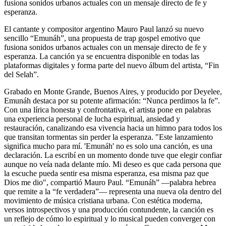
fusiona sonidos urbanos actuales con un mensaje directo de fe y
esperanza.
El cantante y compositor argentino Mauro Paul lanzó su nuevo
sencillo “Emunáh”, una propuesta de trap gospel emotivo que
fusiona sonidos urbanos actuales con un mensaje directo de fe y
esperanza. La canción ya se encuentra disponible en todas las
plataformas digitales y forma parte del nuevo álbum del artista, “Fin
del Selah”.
Grabado en Monte Grande, Buenos Aires, y producido por Deyelee,
Emunáh destaca por su potente afirmación: “Nunca perdimos la fe”.
Con una lírica honesta y confrontativa, el artista pone en palabras
una experiencia personal de lucha espiritual, ansiedad y
restauración, canalizando esa vivencia hacia un himno para todos los
que transitan tormentas sin perder la esperanza. "Este lanzamiento
significa mucho para mí. 'Emunáh' no es solo una canción, es una
declaración. La escribí en un momento donde tuve que elegir confiar
aunque no veía nada delante mío. Mi deseo es que cada persona que
la escuche pueda sentir esa misma esperanza, esa misma paz que
Dios me dio", compartió Mauro Paul. “Emunáh” —palabra hebrea
que remite a la “fe verdadera”— representa una nueva ola dentro del
movimiento de música cristiana urbana. Con estética moderna,
versos introspectivos y una producción contundente, la canción es
un reflejo de cómo lo espiritual y lo musical pueden converger con