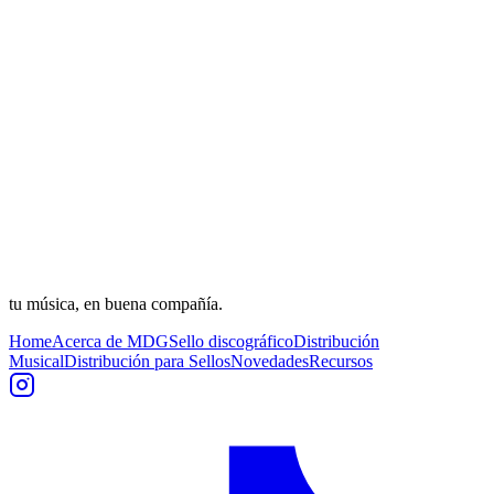
tu música, en buena compañía.
Home
Acerca de MDG
Sello discográfico
Distribución
Musical
Distribución para Sellos
Novedades
Recursos