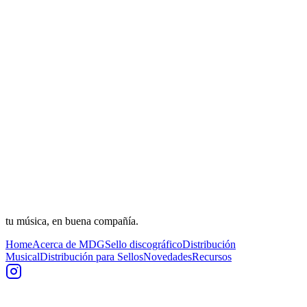
tu música, en buena compañía.
Home
Acerca de MDG
Sello discográfico
Distribución
Musical
Distribución para Sellos
Novedades
Recursos