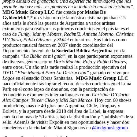
propio estudio de grabación. Una experiencia innovadora que nos
permite una vez más ser pioneros en la industria musical cristiana”.
MDG Music Group LLC
fue creada por
Matías De
Gyldenfeldt
*,* un visionario de la música cristiana que hace 15
años atrás le abrió las puertas de Argentina a varios artistas
extranjeros para realizar sus primeros conciertos en el país tal es el
caso de
Funky
,
Manny Montes
,
Redimi2
,
Annette Moreno
,
Christine
D’ Clario
,
Pablo Olivares
y
Skillet
entre otros. Sus inicios como
productor musical fueron en 2007 siendo coordinador del
Departamento Juvenil de la
Sociedad Bíblica Argentina
con la
campaña
“La Biblia es mi guía”
, en la que participaron exponentes
de diversos géneros como
Doris Machin
,
Rojo
y
Pablo Olivares;
entre otros. Un año más tarde realizó la producción ejecutiva del
DVD
“Plan Mundial Para La Destrucción”
grabado en vivo por
Logos
en el estadio Obras Sanitarias.
MDG Music Group LLC
nace oficialmente trás lograr el récord de seis conciertos en el Luna
Park en el corto lapso de dos años, con la participación de
reconocidos exponentes internacionales como
Christine D’Clario
,
Alex Campos
,
Tercer Cielo
y
Miel San Marcos
. Hoy con 60 shows
producidos, más de 40 giras por Argentina, Chile, Uruguay y
Bolivia, y la apertura desde 2018 del área de Label, la empresa
cuenta con más de 50 artistas bajo la distribución y “publisher” de su
sello. Además de visitar Expolit en tres oportunidades y hacer dos
conciertos en la ciudad de Miami Síguenos en
@mdgmusicgroup