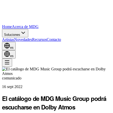
Home
Acerca de MDG
Soluciones
Artistas
Novedades
Recursos
Contacto
es
es
comunicado
16 sept 2022
El catálogo de MDG Music Group podrá
escucharse en Dolby Atmos