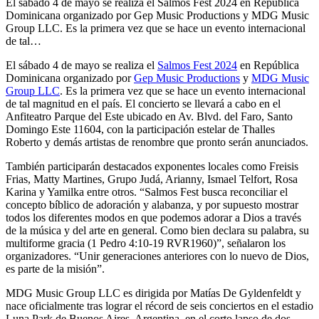
El sábado 4 de mayo se realiza el Salmos Fest 2024 en República
Dominicana organizado por Gep Music Productions y MDG Music
Group LLC. Es la primera vez que se hace un evento internacional
de tal…
El sábado 4 de mayo se realiza el
Salmos Fest 2024
en República
Dominicana organizado por
Gep Music Productions
y
MDG Music
Group LLC
. Es la primera vez que se hace un evento internacional
de tal magnitud en el país. El concierto se llevará a cabo en el
Anfiteatro Parque del Este ubicado en Av. Blvd. del Faro, Santo
Domingo Este 11604, con la participación estelar de Thalles
Roberto y demás artistas de renombre que pronto serán anunciados.
También participarán destacados exponentes locales como Freisis
Frias, Matty Martines, Grupo Judá, Arianny, Ismael Telfort, Rosa
Karina y Yamilka entre otros. “Salmos Fest busca reconciliar el
concepto bíblico de adoración y alabanza, y por supuesto mostrar
todos los diferentes modos en que podemos adorar a Dios a través
de la música y del arte en general. Como bien declara su palabra, su
multiforme gracia (1 Pedro 4:10-19 RVR1960)”, señalaron los
organizadores. “Unir generaciones anteriores con lo nuevo de Dios,
es parte de la misión”.
MDG Music Group LLC es dirigida por Matías De Gyldenfeldt y
nace oficialmente tras lograr el récord de seis conciertos en el estadio
Luna Park de Buenos Aires, Argentina, en el corto lapso de dos