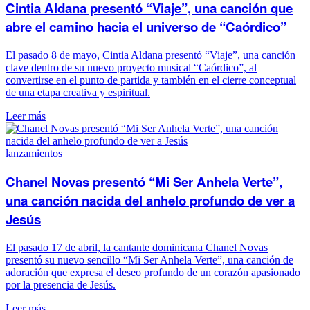
Cintia Aldana presentó “Viaje”, una canción que
abre el camino hacia el universo de “Caórdico”
El pasado 8 de mayo, Cintia Aldana presentó “Viaje”, una canción
clave dentro de su nuevo proyecto musical “Caórdico”, al
convertirse en el punto de partida y también en el cierre conceptual
de una etapa creativa y espiritual.
Leer más
lanzamientos
Chanel Novas presentó “Mi Ser Anhela Verte”,
una canción nacida del anhelo profundo de ver a
Jesús
El pasado 17 de abril, la cantante dominicana Chanel Novas
presentó su nuevo sencillo “Mi Ser Anhela Verte”, una canción de
adoración que expresa el deseo profundo de un corazón apasionado
por la presencia de Jesús.
Leer más