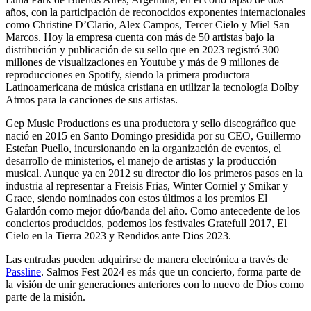
años, con la participación de reconocidos exponentes internacionales
como Christine D’Clario, Alex Campos, Tercer Cielo y Miel San
Marcos. Hoy la empresa cuenta con más de 50 artistas bajo la
distribución y publicación de su sello que en 2023 registró 300
millones de visualizaciones en Youtube y más de 9 millones de
reproducciones en Spotify, siendo la primera productora
Latinoamericana de música cristiana en utilizar la tecnología Dolby
Atmos para la canciones de sus artistas.
Gep Music Productions es una productora y sello discográfico que
nació en 2015 en Santo Domingo presidida por su CEO, Guillermo
Estefan Puello, incursionando en la organización de eventos, el
desarrollo de ministerios, el manejo de artistas y la producción
musical. Aunque ya en 2012 su director dio los primeros pasos en la
industria al representar a Freisis Frias, Winter Corniel y Smikar y
Grace, siendo nominados con estos últimos a los premios El
Galardón como mejor dúo/banda del año. Como antecedente de los
conciertos producidos, podemos los festivales Gratefull 2017, El
Cielo en la Tierra 2023 y Rendidos ante Dios 2023.
Las entradas pueden adquirirse de manera electrónica a través de
Passline
. Salmos Fest 2024 es más que un concierto, forma parte de
la visión de unir generaciones anteriores con lo nuevo de Dios como
parte de la misión.